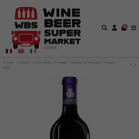
0
Accueil
Cahors - Cuvée 6666 - Prestige - Château de Mercuès - Rouge -
2018