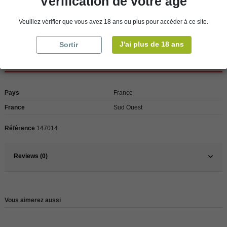
Vérification de votre âge
clients de l’étranger, retrait sur place dans nos magasins de ROSCOFF ou
CHERBOURG.
Veuillez vérifier que vous avez 18 ans ou plus pour accéder à ce site.
J'ai plus de 18 ans
Sortir
Détails du produit
Pays
France
France
Sud Ouest
Référence
147014
Reviews (0)
Vous aimerez aussi