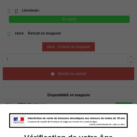
Livraison :
En stock
store
Retrait en magasin
store
Choisir un magasin
Ajouter au panier
Disponibilité en magasin
store
WBS Cherbourg
En stock
store
WBS Roscoff
En stock
Rappel
Les commandes sont uniquement livrées en France métropolitaine. Pour les