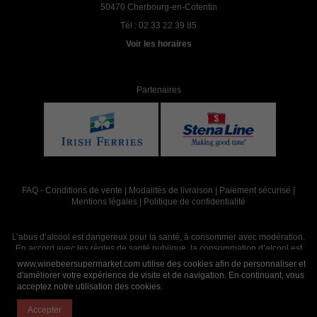
50470 Cherbourg-en-Cotentin
Tél :
02 33 22 39 85
Voir les horaires
Partenaires
FAQ
-
Conditions de vente
|
Modalités de livraison
|
Paiement sécurisé
|
Mentions légales
|
Politique de confidentialité
L’abus d’alcool est dangereux pour la santé, à consommer avec modération.
En accord avec les règles de santé publique, la consommation d’alcool est
interdite aux mineurs, strictement réservée aux adultes de 18 ans et plus
www.winebeersupermarket.com utilise des cookies afin de personnaliser et
d'améliorer votre expérience de visite et de navigation. En continuant, vous
acceptez notre utilisation des cookies.
Site réalisé par
Abergraphique
Accepter