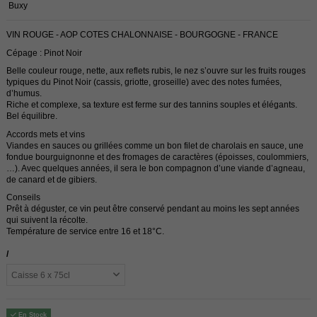
Buxy
VIN ROUGE - AOP COTES CHALONNAISE - BOURGOGNE - FRANCE
Cépage : Pinot Noir
Belle couleur rouge, nette, aux reflets rubis, le nez s’ouvre sur les fruits rouges
typiques du Pinot Noir (cassis, griotte, groseille) avec des notes fumées,
d’humus.
Riche et complexe, sa texture est ferme sur des tannins souples et élégants.
Bel équilibre.
Accords mets et vins
Viandes en sauces ou grillées comme un bon filet de charolais en sauce, une
fondue bourguignonne et des fromages de caractères (époisses, coulommiers,
…). Avec quelques années, il sera le bon compagnon d’une viande d’agneau,
de canard et de gibiers.
Conseils
Prêt à déguster, ce vin peut être conservé pendant au moins les sept années
qui suivent la récolte.
Température de service entre 16 et 18°C.
/
En Stock