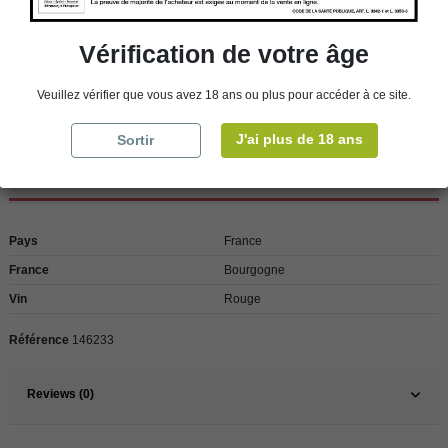
Rappel
Les commandes sont uniquement livrées en France métropolitaine. Pour les
Vérification de votre âge
clients de l’étranger, retrait sur place dans nos magasins de ROSCOFF ou
CHERBOURG.
Veuillez vérifier que vous avez 18 ans ou plus pour accéder à ce site.
J'ai plus de 18 ans
Sortir
Détails du produit
Pays
France
France
Bourgogne
Vin
Rouge
Référence
146233
Reviews (0)