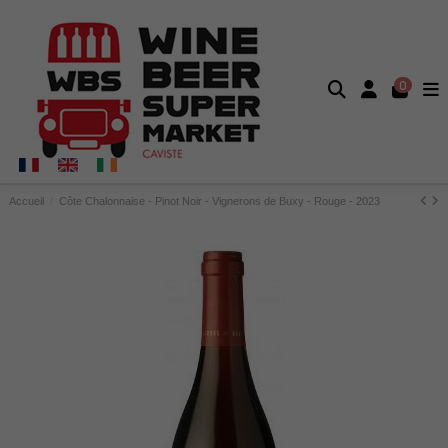
0
Accueil
Côte Chalonnaise - Pinot Noir - Vignerons de Buxy - Rouge - 2023