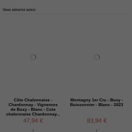
Vous aimerez aussi
te Chalonnaise -
Montagny 1er Cru - Buxy -
Bourgog
donnay - Vignerons
Buissonnier - Blanc - 2023
de Nui
uxy - Blanc - Cote
Coup de
nnaise Chardonnay...
47,94 €
83,94 €
/
/