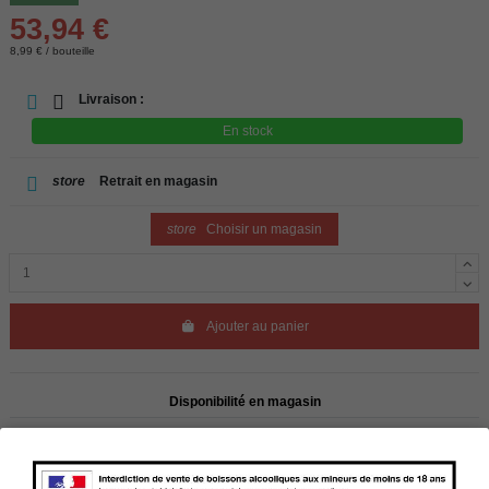
53,94 €
8,99 € / bouteille
Livraison :
En stock
store
Retrait en magasin
store
Choisir un magasin
Ajouter au panier
Disponibilité en magasin
store
WBS Cherbourg
En stock
store
WBS Roscoff
En stock