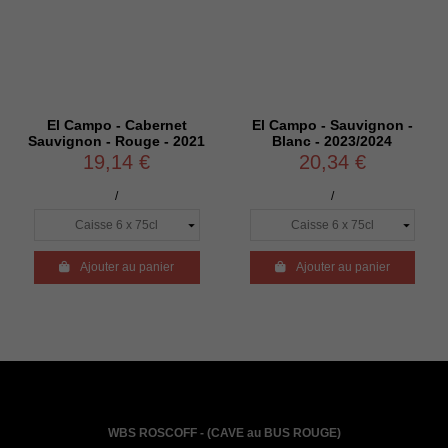
El Campo - Cabernet
El Campo - Sauvignon -
E
Sauvignon - Rouge - 2021
Blanc - 2023/2024
19,14 €
20,34 €
/
/

Ajouter au panier

Ajouter au panier
WBS ROSCOFF - (CAVE au BUS ROUGE)