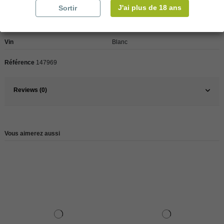
J'ai plus de 18 ans
Sortir
Pays
Chili
Vin
Blanc
Référence
147969
Reviews (0)
Vous aimerez aussi