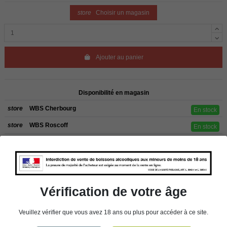
store
Choisir un magasin
Ajouter au panier
Disponibilité en magasin
store
WBS Cherbourg
En stock
store
WBS Roscoff
En stock
Rappel
Les commandes sont uniquement livrées en France métropolitaine. Pour les
clients de l’étranger, retrait sur place dans nos magasins de ROSCOFF ou
CHERBOURG.
Vérification de votre âge
Veuillez vérifier que vous avez 18 ans ou plus pour accéder à ce site.
Détails du produit