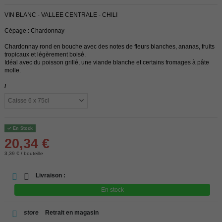
VIN BLANC - VALLEE CENTRALE - CHILI
Cépage : Chardonnay
Chardonnay rond en bouche avec des notes de fleurs blanches, ananas, fruits
tropicaux et légèrement boisé.
Idéal avec du poisson grillé, une viande blanche et certains fromages à pâte
molle.
/
En Stock
20,34 €
3,39 € / bouteille
Livraison :
En stock
store
Retrait en magasin