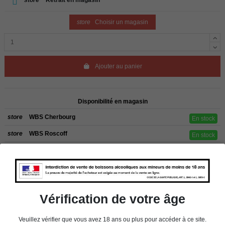
store
Choisir un magasin
Ajouter au panier
Disponibilité en magasin
store
WBS Cherbourg
En stock
store
WBS Roscoff
En stock
Rappel
Les commandes sont uniquement livrées en France métropolitaine. Pour les
clients de l’étranger, retrait sur place dans nos magasins de ROSCOFF ou
CHERBOURG.
Vérification de votre âge
Veuillez vérifier que vous avez 18 ans ou plus pour accéder à ce site.