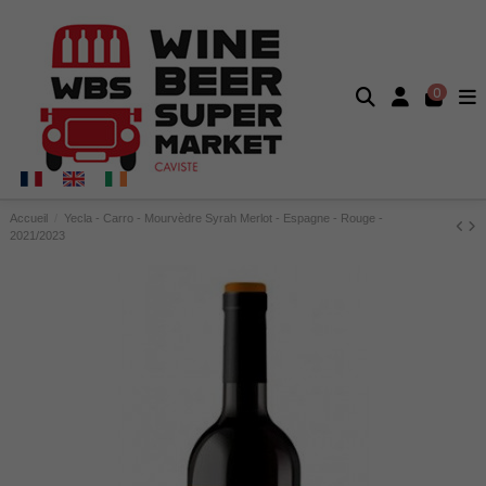
0
Accueil
Yecla - Carro - Mourvèdre Syrah Merlot - Espagne - Rouge -
2021/2023