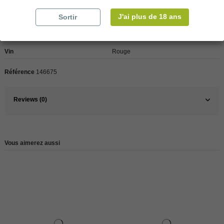
Détails du produit
J'ai plus de 18 ans
Sortir
Pays
Espagne
Vin
Rouge
Référence
146675
Reviews (0)
Vous aimerez aussi