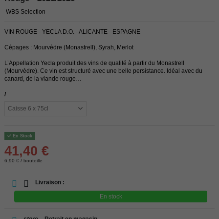
WBS Selection
VIN ROUGE - YECLA D.O. - ALICANTE - ESPAGNE
Cépages : Mourvèdre (Monastrell), Syrah, Merlot
L’Appellation Yecla produit des vins de qualité à partir du Monastrell
(Mourvèdre). Ce vin est structuré avec une belle persistance. Idéal avec du
canard, de la viande rouge…
/
En Stock
41,40 €
6,90 € / bouteille
Livraison :
En stock
store
Retrait en magasin