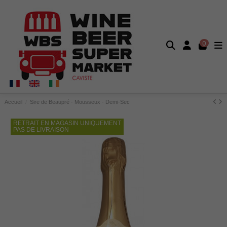
0
Accueil
Sire de Beaupré - Mousseux - Demi-Sec
RETRAIT EN MAGASIN UNIQUEMENT
PAS DE LIVRAISON