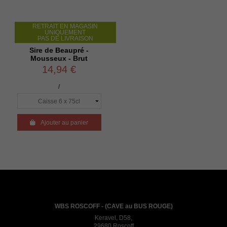
RETRAIT EN MAGASIN
UNIQUEMENT
PAS DE LIVRAISON
Sire de Beaupré -
Mousseux - Brut
14,94 €
/

Ajouter au panier
WBS ROSCOFF - (CAVE au BUS ROUGE)
Keravel, D58,
29680 Roscoff