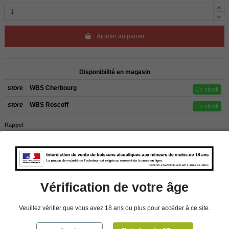
Ajouter au panier
Disponibilité en magasin
store
WBS Cherbourg
En stock
store
WBS Roscoff
En stock
Rappel
Les commandes sont uniquement livrées en France métropolitaine. Pour les
clients de l’étranger, retrait sur place dans nos magasins de ROSCOFF ou
CHERBOURG.
Vérification de votre âge
Détails du produit
Veuillez vérifier que vous avez 18 ans ou plus pour accéder à ce site.