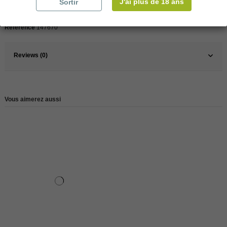
J'ai plus de 18 ans
Sortir
Pays
France
Référence
147670
Reviews (0)
Vous aimerez aussi