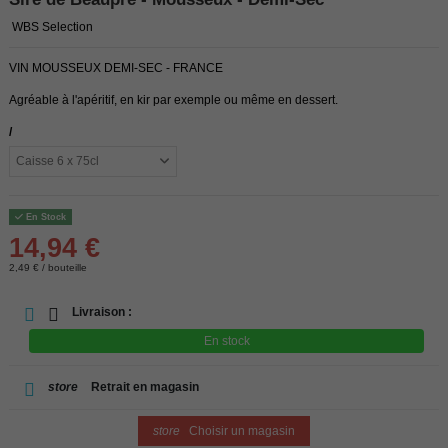
WBS Selection
VIN MOUSSEUX DEMI-SEC - FRANCE
Agréable à l'apéritif, en kir par exemple ou même en dessert.
/
En Stock
14,94 €
2,49 € / bouteille
Livraison :
En stock
store
Retrait en magasin
store
Choisir un magasin