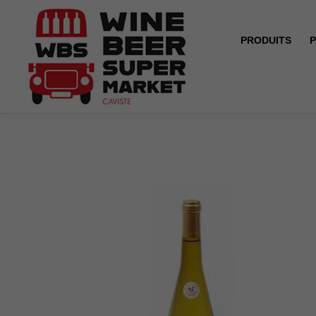
PRODUITS
P
Accueil
Muscadet Sèvre et Maine sur Lie - Firetière - T