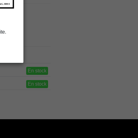
te.
En stock
En stock