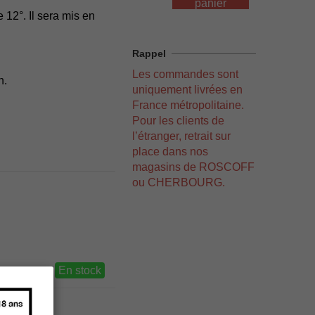
panier
 12°. Il sera mis en
Rappel
Les commandes sont
n.
uniquement livrées en
France métropolitaine.
Pour les clients de
l’étranger, retrait sur
place dans nos
magasins de ROSCOFF
ou CHERBOURG.
En stock