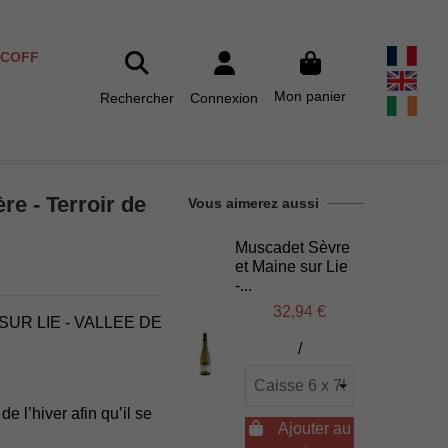
SCOFF
Mon panier
Rechercher
Connexion
re - Terroir de
Vous aimerez aussi
Muscadet Sèvre
et Maine sur Lie
-...
32,94 €
UR LIE - VALLEE DE
/
e l’hiver afin qu’il se

Ajouter au