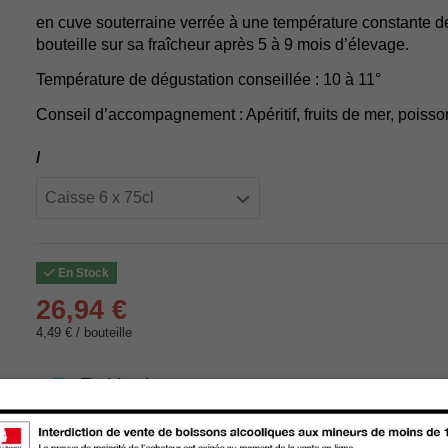
en cuve souterraine verrée à une température constante de
bouteille sur sa fraîcheur après 5 à 9 mois d’élevage.
Température de dégustation conseillée : 10 à 11°
Conseil d’accompagnement : Apéritif, fruits de mer, poisso
/
En Stock
26,94 €
4,49 € / bouteille
Livraison :
store
Retrait en magasin