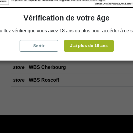
store
Choisir un magasin
Vérification de votre âge
Ajouter au panier
uillez vérifier que vous avez 18 ans ou plus pour accéder à ce si
J'ai plus de 18 ans
Sortir
Disponibilité en magasin
store
WBS Cherbourg
store
WBS Roscoff